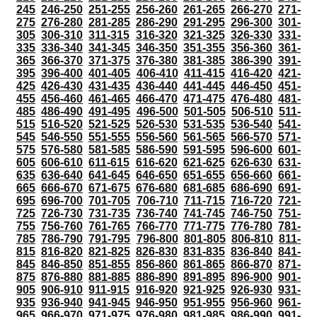
245
246-250
251-255
256-260
261-265
266-270
271-
275
276-280
281-285
286-290
291-295
296-300
301-
305
306-310
311-315
316-320
321-325
326-330
331-
335
336-340
341-345
346-350
351-355
356-360
361-
365
366-370
371-375
376-380
381-385
386-390
391-
395
396-400
401-405
406-410
411-415
416-420
421-
425
426-430
431-435
436-440
441-445
446-450
451-
455
456-460
461-465
466-470
471-475
476-480
481-
485
486-490
491-495
496-500
501-505
506-510
511-
515
516-520
521-525
526-530
531-535
536-540
541-
545
546-550
551-555
556-560
561-565
566-570
571-
575
576-580
581-585
586-590
591-595
596-600
601-
605
606-610
611-615
616-620
621-625
626-630
631-
635
636-640
641-645
646-650
651-655
656-660
661-
665
666-670
671-675
676-680
681-685
686-690
691-
695
696-700
701-705
706-710
711-715
716-720
721-
725
726-730
731-735
736-740
741-745
746-750
751-
755
756-760
761-765
766-770
771-775
776-780
781-
785
786-790
791-795
796-800
801-805
806-810
811-
815
816-820
821-825
826-830
831-835
836-840
841-
845
846-850
851-855
856-860
861-865
866-870
871-
875
876-880
881-885
886-890
891-895
896-900
901-
905
906-910
911-915
916-920
921-925
926-930
931-
935
936-940
941-945
946-950
951-955
956-960
961-
965
966-970
971-975
976-980
981-985
986-990
991-