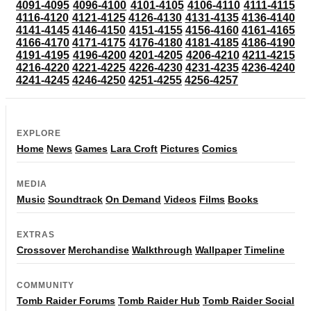
4091-4095
4096-4100
4101-4105
4106-4110
4111-4115
4116-4120
4121-4125
4126-4130
4131-4135
4136-4140
4141-4145
4146-4150
4151-4155
4156-4160
4161-4165
4166-4170
4171-4175
4176-4180
4181-4185
4186-4190
4191-4195
4196-4200
4201-4205
4206-4210
4211-4215
4216-4220
4221-4225
4226-4230
4231-4235
4236-4240
4241-4245
4246-4250
4251-4255
4256-4257
EXPLORE
Home
News
Games
Lara Croft
Pictures
Comics
MEDIA
Music
Soundtrack
On Demand
Videos
Films
Books
EXTRAS
Crossover
Merchandise
Walkthrough
Wallpaper
Timeline
COMMUNITY
Tomb Raider Forums
Tomb Raider Hub
Tomb Raider Social