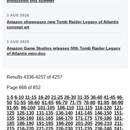
production this summer
3 AUG 2026
Amazon showcases new Tomb Raider Legacy of Atlantis
concept art
3 AUG 2026
Amazon Game Studios releases fifth Tomb Raider Legacy
of Atlantis mini-doc
Results 4336-4257 of 4257
Page 868 of 852
1-5
6-10
11-15
16-20
21-25
26-30
31-35
36-40
41-45
46-
50
51-55
56-60
61-65
66-70
71-75
76-80
81-85
86-90
91-95
96-100
101-105
106-110
111-115
116-120
121-
125
126-130
131-135
136-140
141-145
146-150
151-
155
156-160
161-165
166-170
171-175
176-180
181-
185
186-190
191-195
196-200
201-205
206-210
211-
215
216-220
221-225
226-230
231-235
236-240
241-